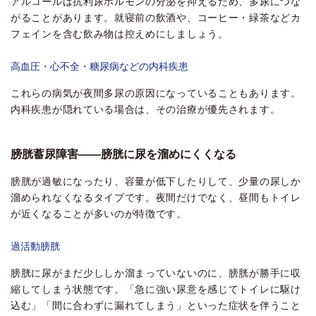
アルコールは抗利尿ホルモンの分泌を抑えるため、多尿につな
がることがあります。就寝前の飲酒や、コーヒー・緑茶などカ
フェインを含む飲み物は控えめにしましょう。
高血圧・心不全・糖尿病などの内科疾患
これらの病気が夜間多尿の原因になっていることもあります。
内科疾患が隠れている場合は、その治療が優先されます。
膀胱蓄尿障害――膀胱に尿を溜めにくくなる
膀胱が過敏になったり、容量が低下したりして、少量の尿しか
溜められなくなるタイプです。夜間だけでなく、昼間もトイレ
が近くなることが多いのが特徴です。
過活動膀胱
膀胱に尿がまだ少ししか溜まっていないのに、膀胱が勝手に収
縮してしまう状態です。「急に強い尿意を感じてトイレに駆け
込む」「間に合わずに漏れてしまう」といった症状を伴うこと