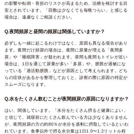
の影響や転倒・骨折のリスクが高まるため、治療を検討する目
安とされています。「回数は少なくても毎晩つらい」と感じる
場合は、遠慮なくご相談ください。
Q.夜間頻尿と昼間の頻尿は関係していますか？
必ずしも一緒に起こるわけではなく、原因も異なる場合があり
ます。夜間だけ頻尿の場合は、夜間に尿量が増える「夜間多
尿」や「睡眠障害」が疑われます。昼間も夜間もトイレが近い
場合は、1日を通じて尿量が多い「多尿」や、膀胱が過敏にな
っている「過活動膀胱」などが原因として考えられます。どち
らの症状があるかを整理しておくと、診察の際に原因の特定が
スムーズになります。
Q.水をたくさん飲むことが夜間頻尿の原因になりますか？
はい、関係しています。「水分をたくさん摂ると健康によい」
と信じて、就寝前にたくさん飲んでいる方は少なくありません
が、夜間頻尿の方の約80％が水分を過剰に摂取しているといわ
れています。食事以外で摂る水分量は1日1.0〜1.2リットル程