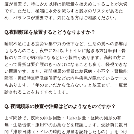
度が目安で、特に夕方以降は摂取量を控えめにすることが大切
です。ただし、極端に水分を減らすと脱水のリスクがあるた
め、バランスが重要です。気になる方はご相談ください。
Q.夜間頻尿を放置するとどうなりますか？
睡眠不足による疲労や集中力の低下など、生活の質への影響は
もちろんのこと、夜中に2回以上トイレに起きる方は転倒・骨
折のリスクが約2倍になるという報告があります。高齢の方に
とって骨折は要介護のきっかけになることも多く、軽視できな
い問題です。また、夜間頻尿の背景に糖尿病・心不全・腎機能
障害・睡眠時無呼吸症候群などの内科疾患が隠れているケース
もあります。「年のせいだから仕方ない」と放置せず、一度受
診されることをおすすめします。
Q. 夜間頻尿の検査や治療はどのようなものですか？
まず問診で、夜間の排尿回数・1回の尿量・昼間の頻尿の有
無・生活習慣・服用中のお薬などを確認します。受診前に数日
間「排尿日誌（トイレの時刻と尿量を記録したもの）」をつけ