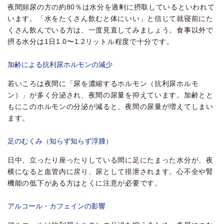
夜間頻尿の方の約80％は水分を過剰に摂取しているといわれて
います。「水をたくさん飲むと体にいい」と信じて就寝前にた
くさん飲んでいる方は、一度見直してみましょう。食事以外で
摂る水分は1日1.0〜1.2リットル程度で十分です。
加齢による抗利尿ホルモンの減少
若いころは夜間に「尿を濃縮するホルモン（抗利尿ホルモ
ン）」が多く分泌され、夜間の尿量を抑えています。加齢とと
もにこのホルモンの分泌が減ると、夜間の尿量が増えてしまい
ます。
足のむくみ（知らず知らず浮腫）
日中、立ったり座ったりしている間に足にたまった水分が、夜
横になると血管内に戻り、尿として排泄されます。心不全や腎
機能の低下がある方はとくに注意が必要です。
アルコール・カフェインの影響