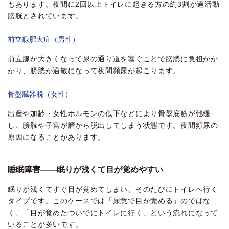
もあります。夜間に2回以上トイレに起きる方の約3割が過活動
膀胱とされています。
前立腺肥大症（男性）
前立腺が大きくなって尿の通り道を塞ぐことで膀胱に負担がか
かり、膀胱が過敏になって夜間頻尿が起こります。
骨盤臓器脱（女性）
出産や加齢・女性ホルモンの低下などにより骨盤底筋が弛緩
し、膀胱や子宮が膣から脱出してしまう状態です。夜間頻尿の
原因になることがあります。
睡眠障害――眠りが浅くて目が覚めやすい
眠りが浅くてすぐ目が覚めてしまい、そのたびにトイレへ行く
タイプです。このケースでは「尿意で目が覚める」のではな
く、「目が覚めたついでにトイレに行く」という流れになって
いることが多いです。